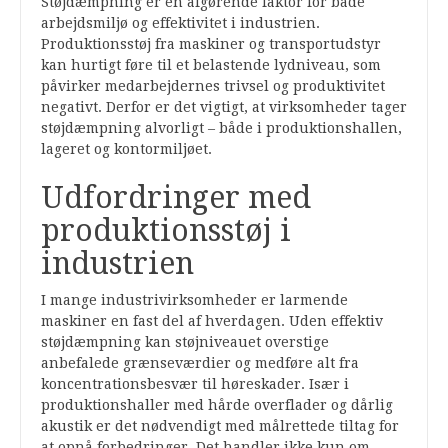
Støjdæmpning er en afgørende faktor for både
arbejdsmiljø og effektivitet i industrien.
Produktionsstøj fra maskiner og transportudstyr
kan hurtigt føre til et belastende lydniveau, som
påvirker medarbejdernes trivsel og produktivitet
negativt. Derfor er det vigtigt, at virksomheder tager
støjdæmpning alvorligt – både i produktionshallen,
lageret og kontormiljøet.
Udfordringer med
produktionsstøj i
industrien
I mange industrivirksomheder er larmende
maskiner en fast del af hverdagen. Uden effektiv
støjdæmpning kan støjniveauet overstige
anbefalede grænseværdier og medføre alt fra
koncentrationsbesvær til høreskader. Især i
produktionshaller med hårde overflader og dårlig
akustik er det nødvendigt med målrettede tiltag for
at opnå forbedringer. Det handler ikke kun om