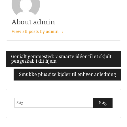
About admin
View all posts by admin →
Indlægsnavigation
Genialt gemmested: 7 smarte idéer til et skjult
pengeskab i dit hjem
Smukke plus size kjoler til enhver anledning
Søg
efter: